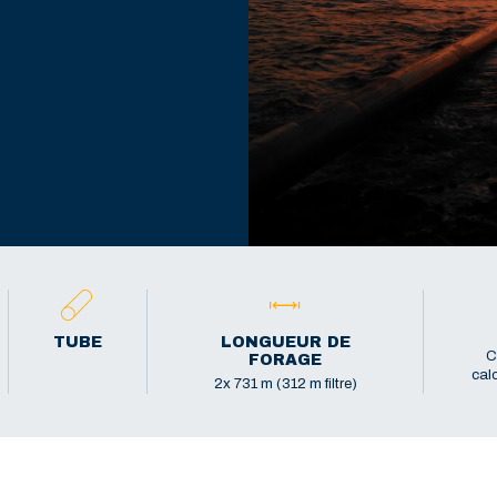
TUBE
LONGUEUR DE
C
FORAGE
calc
2x 731 m (312 m filtre)