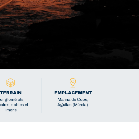
TERRAIN
EMPLACEMENT
onglomérats,
Marina de Cope,
aires, sables et
Águilas (Múrcia)
limons