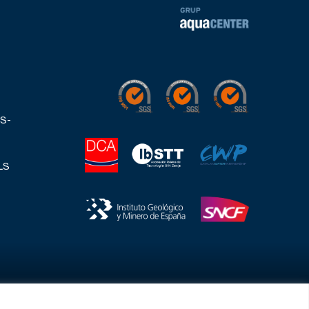
S-
LS