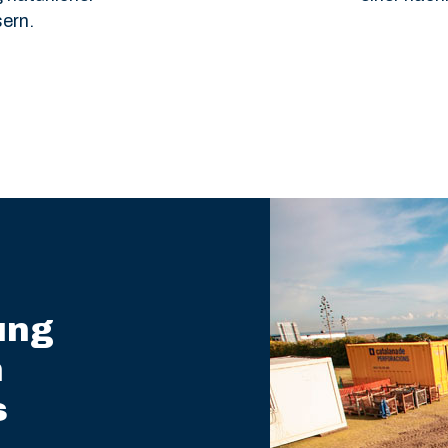
ern.
ung
n
s