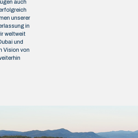
rfügen auch
erfolgreich
hmen unserer
erlassung in
r weltweit
Dubai und
n Vision von
eiterhin