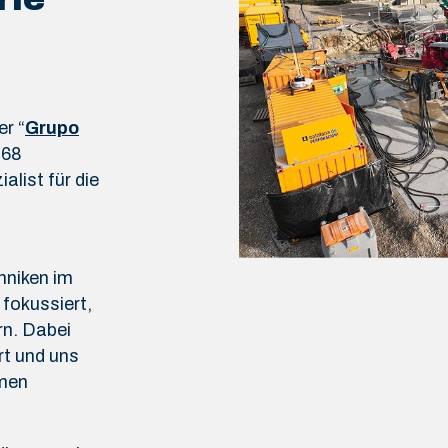
r “
Grupo
968
alist für die
hniken im
 fokussiert,
rn. Dabei
t und uns
hmen