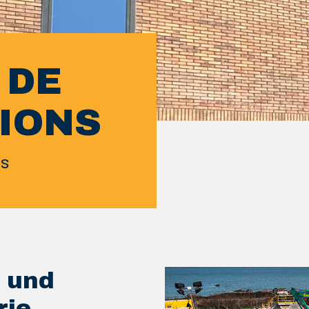
 DE
IONS
ns
- und
rie