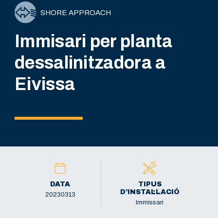
SHORE APPROACH
Immisari per planta
dessalinitzadora a
Eivissa
DATA
TIPUS
D’INSTAL·LACIÓ
20230313
Immissari