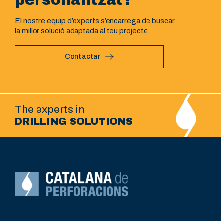
personalitzat?
El nostre equip d’experts s’encarrega de buscar
la millor solució adaptada al teu projecte.
Contactar
The experts in
DRILLING SOLUTIONS