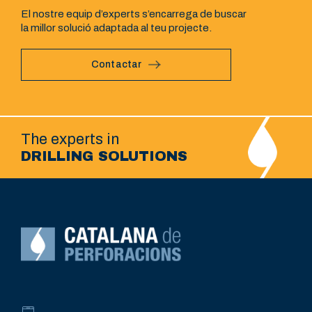
El nostre equip d’experts s’encarrega de buscar
la millor solució adaptada al teu projecte.
Contactar
The experts in
DRILLING SOLUTIONS