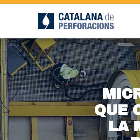
MICR
QUE 
LA 