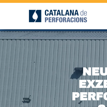
NEU
EXZ
PERF