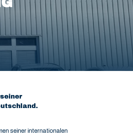
NG
 seiner
eutschland.
men seiner internationalen