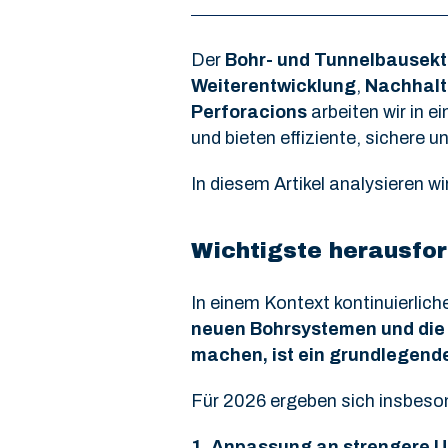
Der
Bohr- und Tunnelbausekto
Weiterentwicklung
,
Nachhalt
Perforacions
arbeiten wir in 
und bieten effiziente, sichere
In diesem Artikel analysieren wi
Wichtigste herausfo
In einem Kontext kontinuierlic
neuen Bohrsystemen und die
machen, ist ein grundlegende
Für 2026 ergeben sich insbeso
1.
Anpassung an strengere U