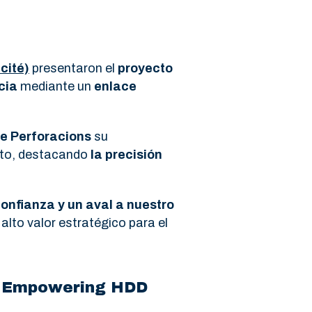
cité)
presentaron el
proyecto
cia
mediante un
enlace
e Perforacions
su
cto, destacando
la precisión
onfianza y un aval a nuestro
alto valor estratégico para el
ns Empowering HDD