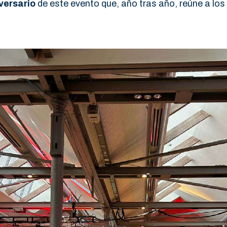
versario
de este evento que, año tras año, reúne a los 