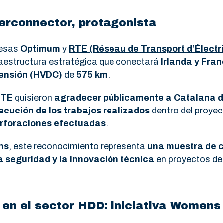
terconnector, protagonista
resas
Optimum
y
RTE (Réseau de Transport d’Électri
fraestructura estratégica que conectará
Irlanda y Fran
tensión (HVDC)
de
575 km
.
RTE
quisieron
agradecer públicamente a Catalana d
jecución de los trabajos realizados
dentro del proye
perforaciones efectuadas
.
ns
, este reconocimiento representa
una muestra de c
a seguridad y la innovación técnica
en proyectos de 
n en el sector HDD: iniciativa Wome