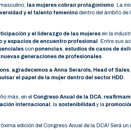
 masculino,
las mujeres cobran protagonismo
. La in
iversidad y el talento femenino
dentro del ámbito de l
ticipación y el liderazgo de las mujeres
en la indust
o y espacios de encuentro profesional
. Entre sus a
senciales
con
ponencias
,
estudios de casos de éxit
a nuevas generaciones de profesionales
.
ions
,
agradecemos a Anna Serarols, Head of Sales
ulsar el papel de la mujer dentro del sector HDD
.
año más, en el
Congreso Anual de la DCA
,
reafirmam
ación internacional
, la
sostenibilidad
y la
promoción
óxima edición del Congreso Anual de la DCA! Será un 