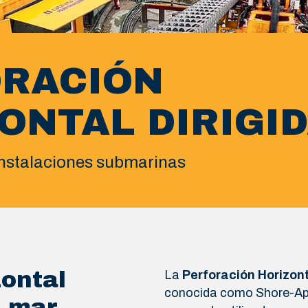
ORACIÓN
ONTAL DIRIGI
instalaciones submarinas
zontal
La
Perforación Horizont
conocida como Shore-App
a mar