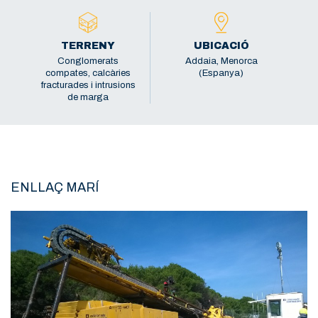
TERRENY
UBICACIÓ
Conglomerats
Addaia, Menorca
compates, calcàries
(Espanya)
fracturades i intrusions
de marga
ENLLAÇ MARÍ