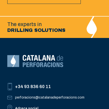
The experts in
DRILLING SOLUTIONS
+34 93 836 60 11
perforacions@catalanadeperforacions.com
Adreça social